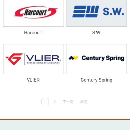
Harcourt
S.W.
VLIER
Century Spring
1
2
下一页
尾页