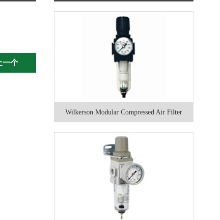
上一个
Wilkerson Modular Compressed Air Filter
Regulators for Particle Removal