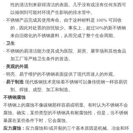
性的清洁剂来获得清洁的表面。几乎没有或没有任何东西可
以倾倒到可能对环境产生影响的排水管中。
·
不锈钢产品完成其使用寿命。由于这种材料是
100% 可回收
的，因此对处置的担忧较少。事实上，超过50%的新不锈钢
来自旧熔化的不锈钢废料，从而完成了整个生命周期。
·
卫生
·
不锈钢的易清洁能力使其成为医院、厨房、屠宰场和其他食品
加工厂等严格卫生条件的首选。
·
美观的外观
·
明亮、易于维护的不锈钢表面提供了现代而迷人的外观。
·
易于制造
现代炼钢技术意味着不锈钢可以像传统钢一样容易切
割、焊接、成型、加工和制造。
不锈钢腐蚀
不锈钢上的腐蚀不像碳钢那样容易或明显。
有时认为不锈钢不会
腐蚀。确实，某些类型的不锈钢具有耐腐蚀性，但是，当不锈钢
暴露在某些条件下时，它会腐蚀。
应力腐蚀：
应力腐蚀和
/或开裂的三个基本原因是机械、冶金和环