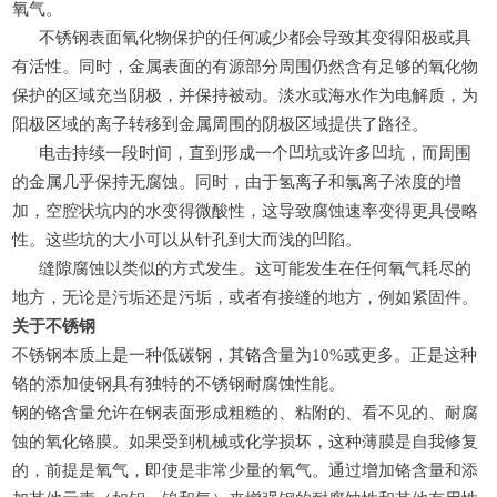
氧气。
不锈钢表面氧化物保护的任何减少都会导致其变得阳极或
具
有活性
。同时，金属表面
的有源
部分周围仍然含有足够的氧化物
保护的区域充当阴极，并保持
被动
。淡水或海水作为电解质，为
阳极区域的离子转移到金属周围的阴极区域提供了路径。
电击持续一段时间，直到形成一个凹坑或许多凹坑，而周围
的金属几乎保持无腐蚀。同时，由于氢离子和氯离子浓度的增
加，空腔状坑内的水变得微酸性，这导致腐蚀速率变得更具侵略
性。这些坑的大小可以从针孔到大而浅的凹陷。
缝隙腐蚀以类似的方式发生。这可能发生在任何氧气耗尽的
地方，无论是污垢还是污垢，或者有接缝的地方，例如紧固件。
关于不锈钢
不锈钢本质上是一种低碳钢，其铬含量为
10%或更多。正是这种
铬的添加使钢具有独特的不锈钢耐腐蚀性能。
钢的铬含量允许在钢表面形成粗糙的、粘附的、看不见的、耐腐
蚀的氧化铬膜。如果受到机械或化学损坏，这种薄膜是自我修复
的，前提是氧气，即使是非常少量的氧气。通过增加铬含量和添