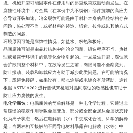
境。机械开裂可能因零件在使用时的起重载荷或振动而发生。在
腐蚀性环境中，对金属（在本例中为不锈钢）部件施加的高应力
会导致开裂加速。冶金裂纹可能是由于材料本身的晶粒结构存在
问题，热处理不当，或者材料的铸造、锻造、拉伸或以其他方式
制造的问题。
环境原因可能是腐蚀性情况，如盐水、极热和极冷。
晶间腐蚀可能是由晶粒结构中的冶金问题、锻造程序不当、热处
理或暴露于环境中的氨等化合物引起的。一旦发生开裂，腐蚀就
会扩散到整个材料中，在故障发生之前，肉眼可能不会察觉到。
防止振动、装载和卸载应力有助于减少此类问题。在可能的情况
下，应避免接缝，如果没有，那么涂层或电镀会有所帮助。通过
根据
ASTM A262 进行测试来检测对晶间腐蚀的敏感性也有助于
防止应力腐蚀的发生。
电化学腐蚀：
电偶腐蚀的简单解释是一种电化学过程，它通过非
常缓慢的稳定作用导致金属变质。部分或全部金属从金属状态转
化为离子状态，然后在电解质（水）中变成化合物。科学的解释
是，当两种相互接触的不同导电材料暴露在
电解质
（水等）中