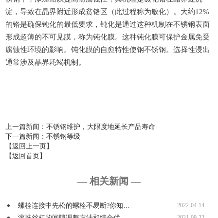
淀，导致在晶界附近形成贫铬区（此过程称为敏化）。大约
12%
的铬是确保钝化的最低要求，钝化是通过这种机制在不锈钢表面
形成超薄的不可见膜，称为钝化膜。这种钝化膜可保护金属免受
腐蚀性环境的影响。钝化膜的自愈特性使钢不锈钢。选择性浸出
通常涉及晶界耗竭机制。
上一篇新闻
：不锈钢维护，大限度地延长产品寿命
下一篇新闻
：不锈钢等级
【返回上一页】
【返回首页】
— 相关新闻 —
螺栓连接中先松的螺栓不易断?你知…
2022-04-14
滚珠丝杠的间隙调整方法和综合优…
2021-09-22