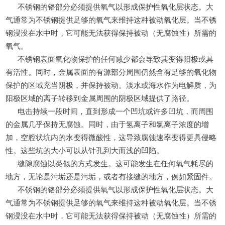
不锈钢的铬部分必须提供氧气以形成保护性氧化层状态。大
气通常为不锈钢提供足够的氧气来维持这种被动氧化层。当不锈
钢浸没在水中时，它可能无法获得保持
被动
（无腐蚀性）所需的
氧气。
不锈钢表面氧化物保护的任何减少都会导致其变得阳极或
具
有活性
。同时，金属表面
的有源
部分周围仍然含有足够的氧化物
保护的区域充当阴极，并保持
被动
。淡水或海水作为电解质，为
阳极区域的离子转移到金属周围的阴极区域提供了路径。
电击持续一段时间，直到形成一个凹坑或许多凹坑，而周围
的金属几乎保持无腐蚀。同时，由于氢离子和氯离子浓度的增
加，空腔状坑内的水变得微酸性，这导致腐蚀速率变得更具侵略
性。这些坑的大小可以从针孔到大而浅的凹陷。
缝隙腐蚀以类似的方式发生。这可能发生在任何氧气耗尽的
地方，无论是污垢还是污垢，或者有接缝的地方，例如紧固件。
不锈钢的铬部分必须提供氧气以形成保护性氧化层状态。大
气通常为不锈钢提供足够的氧气来维持这种被动氧化层。当不锈
钢浸没在水中时，它可能无法获得保持
被动
（无腐蚀性）所需的