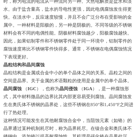
时，称为电流的电流从一种流向另一种。天然电解质是盐水和淡
水。由于盐含量高，盐水的导电性更强，因此电偶腐蚀发生得更
快。在淡水中，反应速度较慢，并且不会广泛分布在受影响的金
属中。一种材料是
阳极
的，另一种是
阴极
的。不同等级的不锈钢
材料会有不同的电偶性能。阴极材料腐蚀越少，阳极腐蚀越快。
因此，如果铝制零件和不锈钢零件处于同一环境中，铝制零件的
腐蚀速度将比不锈钢零件快得多。通常，不锈钢在电偶腐蚀情况
下表现更好。
晶粒结构和晶间腐蚀
晶粒结构是金属或合金中小的单个晶体之间的关系。晶粒之间的
空间是晶界。关于金属的术语颗粒的使用是金属中的单个晶体。
晶间腐蚀
（
IGC
），也称为
晶间侵蚀
（
IGA
），是一种腐蚀形
式，其中材料微晶的边界比其内部更容易受到腐蚀。晶间腐蚀发
生在奥氏体不锈钢的晶界处，这些不锈钢在
850°和1,450°F之间进
行了热处理。
这种情况可能发生在其他耐腐蚀合金中，当阻蚀元素（如铬）的
晶界通过某种机制耗尽时，称为晶界耗尽。在镍合金和奥氏体不
锈钢中，添加铬以提高耐腐蚀性，其机理是碳化铬在晶界处沉