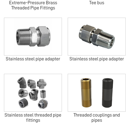
Extreme-Pressure Brass
Tee bus
Threaded Pipe Fittings
Stainless steel pipe adapter
Stainless steel pipe adapter
Stainless steel threaded pipe
Threaded couplings and
fittings
pipes