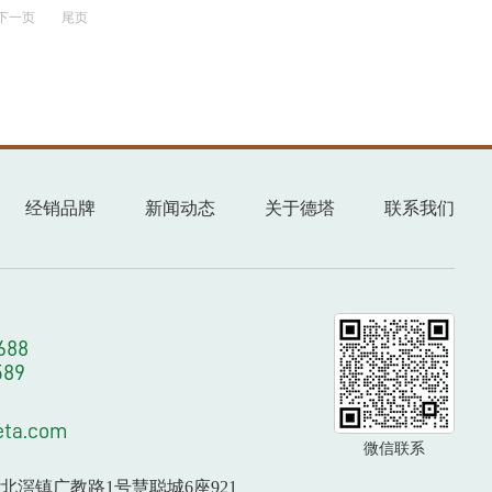
下一页
尾页
经销品牌
新闻动态
关于德塔
联系我们
688
589
eta.com
微信联系
北滘镇广教路1号慧聪城6座921