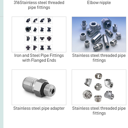
316Stainless steel threaded
Elbow nipple
pipe fittings
Iron and Steel Pipe Fittings
Stainless steel threaded pipe
with Flanged Ends
fittings
Stainless steel pipe adapter
Stainless steel threaded pipe
fittings