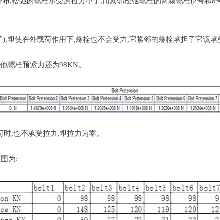
,松弛的螺栓承受的拉力小了,而紧邻松弛螺栓的两颗螺栓(2号和8号
,即使在外载荷作用下,螺栓也不会受力,它紧邻的螺栓承担了它该承
他螺栓预紧力还为98KN。
时,也不承受拉力,即拉力为零。
围为: