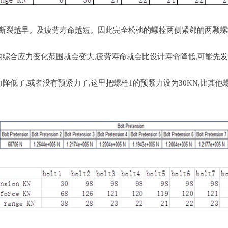
断裂越早。及疲劳寿命越短。因此完全松弛的螺栓两侧紧邻的两颗螺
综合应力变化范围就会变大,疲劳寿命就会比设计寿命降低,可能先
了,或者没有预紧力了,这里把螺栓1的预紧力设为30KN,比其他螺栓