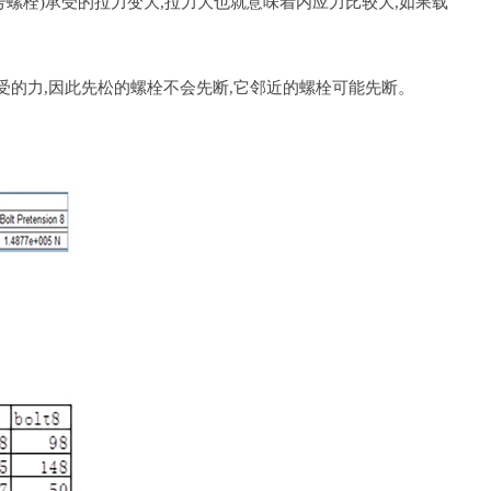
螺栓)承受的拉力变大,拉力大也就意味着内应力比较大,如果载
受的力,因此先松的螺栓不会先断,它邻近的螺栓可能先断。