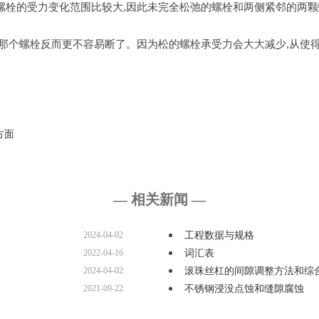
栓的受力变化范围比较大,因此未完全松弛的螺栓和两侧紧邻的两颗
那个螺栓反而更不容易断了。因为松的螺栓承受力会大大减少,从使得
方面
— 相关新闻 —
2024-04-02
工程数据与规格
2022-04-16
词汇表
2024-04-02
滚珠丝杠的间隙调整方法和综
2021-09-22
不锈钢浸没点蚀和缝隙腐蚀