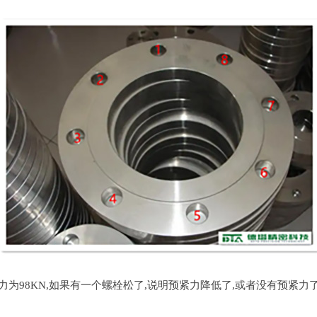
98KN,如果有一个螺栓松了,说明预紧力降低了,或者没有预紧力了,