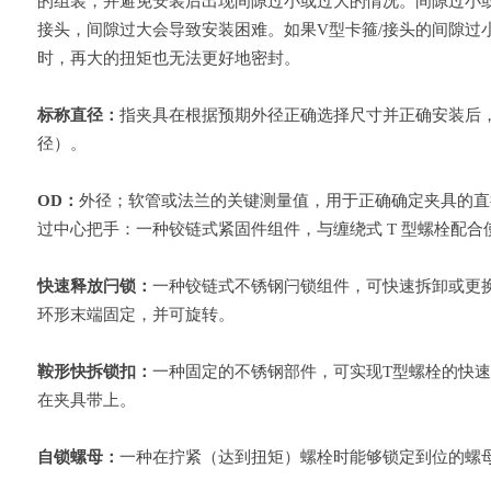
的组装，并避免安装后出现间隙过小或过大的情况。间隙过小或
接头，间隙过大会导致安装困难。如果V型卡箍/接头的间隙过
时，再大的扭矩也无法更好地密封。
标称直径：
指夹具在根据预期外径正确选择尺寸并正确安装后，
径）。
OD：
外径；软管或法兰的关键测量值，用于正确确定夹具的直
过中心把手：一种铰链式紧固件组件，与缠绕式 T 型螺栓配
快速释放闩锁：
一种铰链式不锈钢闩锁组件，可快速拆卸或更
环形末端固定，并可旋转。
鞍形快拆锁扣：
一种固定的不锈钢部件，可实现T型螺栓的快
在夹具带上。
自锁螺母：
一种在拧紧（达到扭矩）螺栓时能够锁定到位的螺