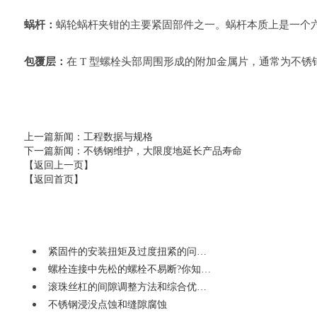
蜗杆：
蜗轮蜗杆夹钳的主要紧固部件之一。蜗杆本质上是一个
包覆层：
在 T 型螺栓头部周围形成的附加金属片，通常为不
上一篇新闻
：工程数据与规格
下一篇新闻
：不锈钢维护，大限度地延长产品寿命
【返回上一页】
【返回首页】
紧固件的安装扭矩及过度扭紧的问…
螺栓连接中先松的螺栓不易断?你知…
滚珠丝杠的间隙调整方法和综合优…
不锈钢浸没点蚀和缝隙腐蚀