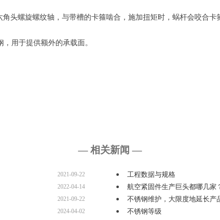
六角头螺旋螺纹轴，与带槽的卡箍啮合，施加扭矩时，蜗杆会咬合卡
锈钢，用于提供额外的承载面。
— 相关新闻 —
2021-09-22
工程数据与规格
2022-04-14
航空紧固件生产巨头都哪几家
2021-09-22
不锈钢维护，大限度地延长产
2024-04-02
不锈钢等级