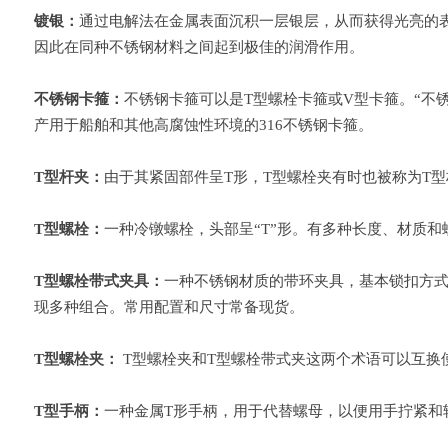
镀银：
通过电解法在金属表面沉积一层银层，从而获得光亮的
因此在同种不锈钢材料之间起到极佳的润滑作用。
不锈钢卡箍：
不锈钢卡箍可以是T型螺栓卡箍或V型卡箍。“不锈钢卡
产用于船舶和其他高腐蚀性环境的316不锈钢卡箍。
T型杆夹：
由于其紧固部件呈T形，T型螺栓夹有时也被称为T
T型螺栓：
一种冷镦螺栓，头部呈“T”形。有多种长度、材质
T型螺栓带式夹具：
一种不锈钢材质的带环夹具，基本锁扣方式
现多种组合。常用配置和尺寸常备现货。
T型螺栓夹：
T型螺栓夹和T型螺栓带式夹这两个术语可以互换
T型手柄：
一种金属T形手柄，用于代替螺母，以便用手拧紧和