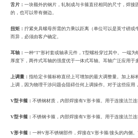
舌片：
一块额外的钢片，轧制成与卡箍直径相同的尺寸，焊接固
的，也可以带有侧边。
扭矩：
拧紧夹具螺母所需的力乘以距离（单位可以是英寸磅或
而异，必须由客户确定。
耳轴：
一种“T”形衬套或轴承元件，T型螺栓穿过其中。一端
厚度下，两件式耳轴的强度优于一体式耳轴。耳轴广泛应用于多
上调量：
指给定卡箍标称直径上可增加的最大调整量。加上标
上调，因为物理干涉问题会阻碍任何上调操作。对于这些应用，
V型卡箍：
不锈钢材质，内部焊接有V形卡箍。用于连接法兰连
V型卡箍：
不锈钢卡箍，内部焊接有V形卡箍。用于连接法兰连
V形卡箍：
一种V形不锈钢部件，焊接在V形卡箍/接头的内侧