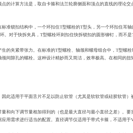
计算方法是，取自卡箍和法兰轮廓侧面和顶点的直线的理论交点。请参阅我
标准锁扣结构中，一个环扣住T型螺栓的T型头，另一个环扣住耳轴
环。对于快拆夹具，T型螺栓环则扣住快拆锁扣的圆形铆钉，而不是
生的夹紧带张力。在标准的T型螺栓、轴颈和螺母组合中，T型螺栓
轴颈间隙孔的螺栓。这种设计精妙而又简洁，效率极高。在相同的扭
，因此适用于平面舌片不足以防止软管（尤其是软软管或硅胶软管）
节量和向下调节量相加得到的（也是最大直径与最小直径之差）。要
应用需求进行适当的配置。直径调节仅适用于带式卡箍，不适用于V