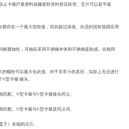
或防止卡箍拧紧塑料或橡胶软管时挤压软管。舌片可以是平面
合都存在一个最大扭矩值，切勿超过该值。合适的扭矩值因应用
度和耐腐蚀性，耳轴应采用不锈钢本体和不锈钢盖制成。在相同
长的螺栓可以最大化此值。对于非常小的直径，实际上无法进行
V型卡箍/接头。
相匹配。V型卡箍与V型卡箍接头同义。
相匹配。V型卡箍与V型卡箍是同义词。
盖子）末端的法兰。