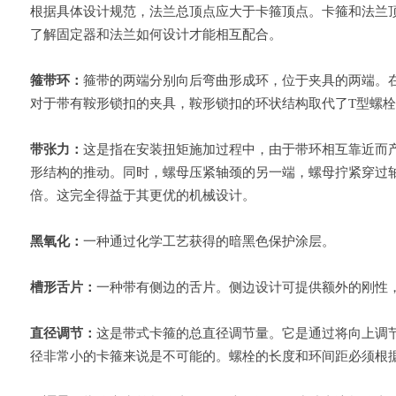
根据具体设计规范，法兰总顶点应大于卡箍顶点。卡箍和法兰顶点的
了解固定器和法兰如何设计才能相互配合。
箍带环：
箍带的两端分别向后弯曲形成环，位于夹具的两端。在
对于带有鞍形锁扣的夹具，鞍形锁扣的环状结构取代了T型螺栓
带张力：
这是指在安装扭矩施加过程中，由于带环相互靠近而产
形结构的推动。同时，螺母压紧轴颈的另一端，螺母拧紧穿过
倍。这完全得益于其更优的机械设计。
黑氧化：
一种通过化学工艺获得的暗黑色保护涂层。
槽形舌片：
一种带有侧边的舌片。侧边设计可提供额外的刚性
直径调节：
这是带式卡箍的总直径调节量。它是通过将向上调
径非常小的卡箍来说是不可能的。螺栓的长度和环间距必须根据