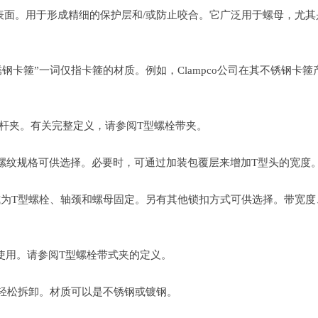
表面。用于形成精细的保护层和/或防止咬合。它广泛用于螺母，尤
箍”一词仅指卡箍的材质。例如，Clampco公司在其不锈钢卡箍产品中
型杆夹。有关完整定义，请参阅T型螺栓带夹。
和螺纹规格可供选择。必要时，可通过加装包覆层来增加T型头的宽度
为T型螺栓、轴颈和螺母固定。另有其他锁扣方式可供选择。带宽度
使用。请参阅T型螺栓带式夹的定义。
轻松拆卸。材质可以是不锈钢或镀钢。