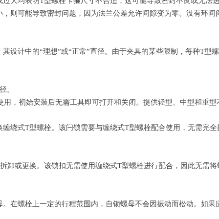
过大均表明T型螺栓卡箍尺寸不合适，这可能导致密封不良或无法进
小，则可能导致密封问题，因为法兰公差允许间隙变为零。没有环间
其设计中的“理想”或“正常”直径。由于夹具的某些限制，每种T型
径。
合使用，初始安装后无需工具即可打开和关闭。提供轻型、中型和重型
换缠绕式T型螺栓。该闩锁需要与缠绕式T型螺栓配合使用，无需完全
速拆卸或更换。该锁扣无需使用缠绕式T型螺栓进行配合，因此无需将
母。在螺栓上一定的行程范围内，自锁螺母不会因振动而松动。如果