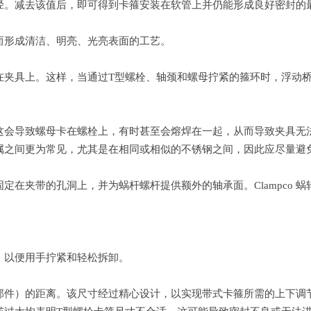
径。减去该值后，即可得到卡箍安装在软管上并仍能形成良好密封的最
而形成清洁、明亮、光亮表面的工艺。
夹具上。这样，当通过T型螺栓、轴颈和螺母拧紧的箍环时，浮动桥
这会导致螺母卡在螺栓上，有时甚至会熔焊在一起，从而导致夹具无
属之间更为常见，尤其是在相同或相似的不锈钢之间，因此应尽量避
在夹带的孔洞上，并为蜗杆螺杆提供额外的轴承面。Clampco 蜗轮
，以便用手拧紧和轻松拆卸。
件）的距离。该尺寸经过精心设计，以实现带式卡箍所需的上下调节