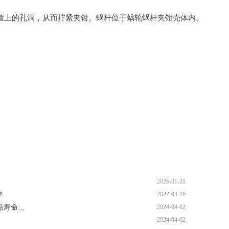
箍上的孔洞，从而拧紧夹钳。蜗杆位于蜗轮蜗杆夹钳壳体内。
2026-01-31
？
2022-04-16
品寿命…
2024-04-02
2024-04-02