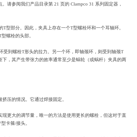
们产品目录第 21 页的 Clampco 31 系列固定器，
的T型部分。因此，夹具上存在一个T型螺栓环和一个耳轴环。
T型螺栓的头部。
环受到螺栓T形头的拉力。另一个环，即轴颈环，则受到轴颈T
矩下，其产生带张力的效率通常至少是蜗轮（或蜗杆）夹具的两
被挤压的情况。它通过焊接固定。
实现更大的调节量，唯一的方法是使用更长的螺栓，但这对于直
型卡箍/接头。