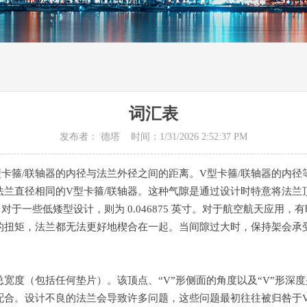
词汇表
发布者： 德塔 时间：1/31/2026 2:52:37 PM
型卡箍/联轴器的内径与法兰外径之间的距离。V型卡箍/联轴器的内径
兰直径相同的V型卡箍/联轴器。这种气隙是通过设计时特意将法兰
，对于一些低矮型设计，则为 0.046875 英寸。对于航空航天应用，有
的扭矩，法兰都无法更好地楔合在一起。当间隙过大时，保持架会承
宽度（包括任何垫片）。该顶点、“V”形侧面的角度以及“V”形深
配合。设计不良的法兰会导致许多问题，这些问题最初往往被归咎于