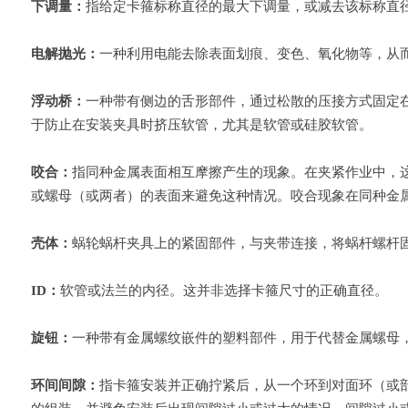
下调量：
指给定卡箍标称直径的最大下调量，或减去该标称直
电解抛光：
一种利用电能去除表面划痕、变色、氧化物等，从
浮动桥：
一种带有侧边的舌形部件，通过松散的压接方式固定在
于防止在安装夹具时挤压软管，尤其是软管或硅胶软管。
咬合：
指同种金属表面相互摩擦产生的现象。在夹紧作业中，
或螺母（或两者）的表面来避免这种情况。咬合现象在同种金
壳体：
蜗轮蜗杆夹具上的紧固部件，与夹带连接，将蜗杆螺杆固定
ID：
软管或法兰的内径。这并非选择卡箍尺寸的正确直径。
旋钮：
一种带有金属螺纹嵌件的塑料部件，用于代替金属螺母
环间间隙：
指卡箍安装并正确拧紧后，从一个环到对面环（或部