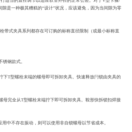
行适当的直径调节以适应软管外径的正常公差。对于V型卡箍/
间隙是一种极其糟糕的“设计”状况，应该避免，因为当间隙为零
螺栓带式夹具系列都存在可订购的标称直径限制（或最小标称直
不锈钢款式。
拧下T型螺栓末端的螺母即可拆卸夹具。快速释放闩锁由夹具的
螺母完全从T型螺栓末端拧下即可拆卸夹具。鞍形快拆锁扣焊接
应用中不存在振动，则可以使用非自锁螺母以节省成本。